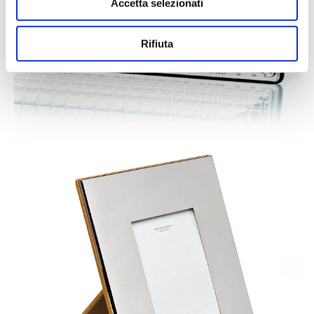
Accetta selezionati
n
s
o
Rifiuta