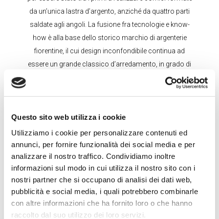
da un’unica lastra d’argento, anziché da quattro parti
saldate agli angoli. La fusione fra tecnologie e know-
how è alla base dello storico marchio di argenterie
fiorentine, il cui design inconfondibile continua ad
essere un grande classico d’arredamento, in grado di
custodire i migliori ricordi.
Questo sito web utilizza i cookie
Artigianato fiorentino
Utilizziamo i cookie per personalizzare contenuti ed
ed Innovazione
annunci, per fornire funzionalità dei social media e per
analizzare il nostro traffico. Condividiamo inoltre
informazioni sul modo in cui utilizza il nostro sito con i
Le cornici Delconte vengono prodotte con materiali di
nostri partner che si occupano di analisi dei dati web,
primissima qualità, con una cura attenta per ogni
pubblicità e social media, i quali potrebbero combinarle
singolo dettaglio e con un design originale e sempre
con altre informazioni che ha fornito loro o che hanno
raccolto dal suo utilizzo dei loro servizi.
riconoscibile, perfetti complementi d’arredo moderni e