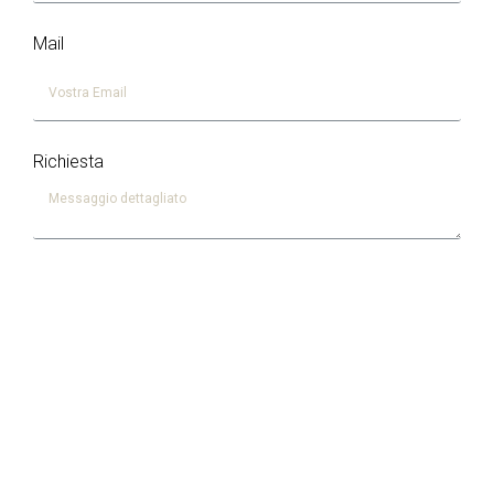
Mail
Richiesta
Accetto il trattamento dei dati
In ottemperanza al Regolamento Europeo sulla Protezione dei
Dati Personali (GDPR 679/16 in vigore dal 25 maggio 2018)
informiamo che i tuoi dati verranno memorizzati nel nostro database
e che essi saranno conservati secondo i principi di protezione previsti
e non ceduti a terzi. Leggi la nostra Privacy Policy.
invia messaggio